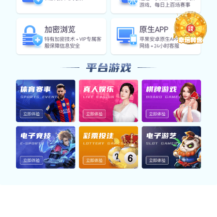
数据合规卓越平台
平台顺利通过 GDPR 与 ISO 多项认证，建立技术安全新标
准。
用户满意度大奖
九州体育·(中国)官方网站-九州体育-九州(中国) 用户活跃度与